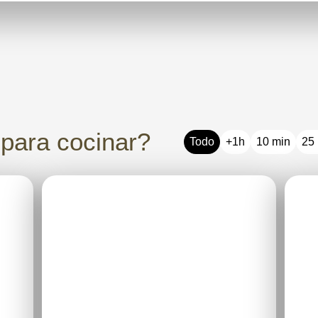
 para cocinar?
Todo
+1h
10 min
25