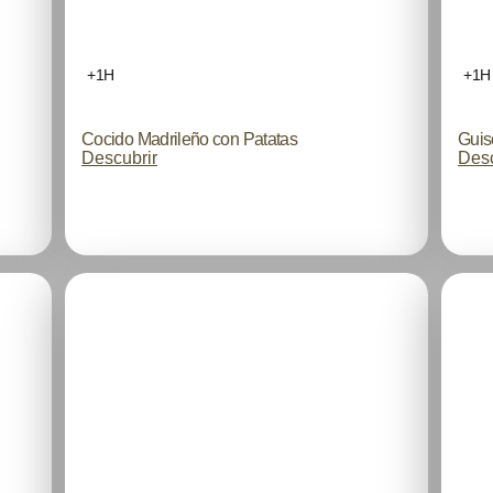
+1H
+1H
Cocido Madrileño con Patatas
Guis
Descubrir
Desc