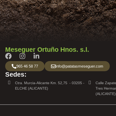
Meseguer Ortuño Hnos. s.l.
965 46 58 77
info@patatasmeseguer.com
Sedes:
Ctra. Murcia-Alicante Km. 52,75 - 03205 -
Calle Zapate
ELCHE (ALICANTE)
Tres Herma
(ALICANTE